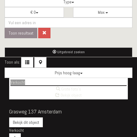
Type
€ 0
Max.
Toon resultaat
Uitgebreid zoeken
Toon als:
Prijs hoog-laag
Verkocht
Grote foto's
Bekijk object
Grasweg 137
Amsterdam
Bekijk dit object
Verkocht