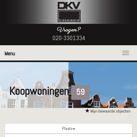
Vragen?
020-3301334
Menu
Naviga
Koopwoningen
59
Mijn bewaarde objecten
Plaats