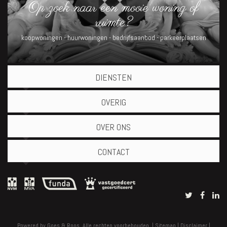
Op zoek naar een mooie woning of
ruimte?
koopwoningen
-
huurwoningen
-
bedrijfsaanbod
-
parkeerplaatsen
DIENSTEN
OVERIG
OVER ONS
CONTACT
Powered by
Goes & Roos
.
Alle rechten voorbehouden.
|
Sitemap
|
Disclaimer
|