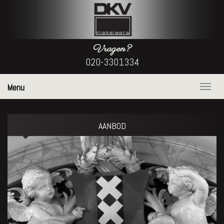
Vragen?
020-3301334
Menu
Naviga
AANBOD