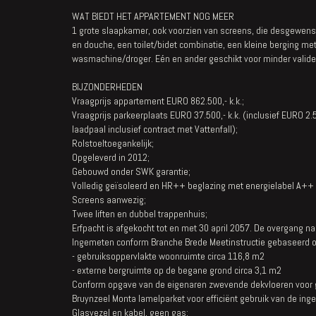
WAT BIEDT HET APPARTEMENT NOG MEER
1 grote slaapkamer, ook voorzien van screens, die desgewens
en douche, een toilet/bidet combinatie, een kleine berging met
wasmachine/droger. Eén en ander geschikt voor minder valid
BIJZONDERHEDEN
Vraagprijs appartement EURO 862.500,- k.k.;
Vraagprijs parkeerplaats EURO 37.500,- k.k. (inclusief EURO 2
laadpaal inclusief contract met Vattenfall);
Rolstoeltoegankelijk;
Opgeleverd in 2012;
Gebouwd onder SWK garantie;
Volledig geïsoleerd en HR++ beglazing met energielabel A++
Screens aanwezig;
Twee liften en dubbel trappenhuis;
Erfpacht is afgekocht tot en met 30 april 2057. De overgang n
Ingemeten conform Branche Brede Meetinstructie gebaseerd 
- gebruiksoppervlakte woonruimte circa 116,8 m2
- externe bergruimte op de begane grond circa 3,1 m2
Conform opgave van de eigenaren zwevende dekvloeren voor gel
Bruynzeel Monta lamelparket voor efficiënt gebruik van de in
Glasvezel en kabel, geen gas;