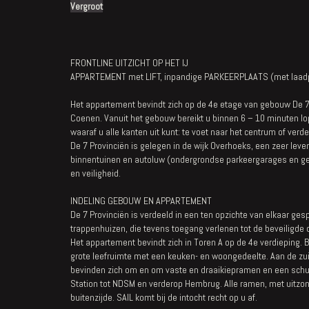
Vergroot
FRONTLINE UITZICHT OP HET IJ
APPARTEMENT met LIFT, inpandige PARKEERPLAATS (met laadpa
Het appartement bevindt zich op de 4e etage van gebouw De 7
Coenen. Vanuit het gebouw bereikt u binnen 6 – 10 minuten l
waaraf u alle kanten uit kunt: te voet naar het centrum of ver
De 7 Provinciën is gelegen in de wijk Overhoeks, een zeer lev
binnentuinen en autoluw (ondergrondse parkeergarages en ge
en veiligheid.
INDELING GEBOUW EN APPARTEMENT
De 7 Provinciën is verdeeld in een ten opzichte van elkaar gespi
trappenhuizen, die tevens toegang verlenen tot de beveiligde
Het appartement bevindt zich in Toren A op de 4e verdieping.
grote leefruimte met een keuken- en woongedeelte. Aan de zui
bevinden zich om en om vaste en draaikiepramen en een schuifr
Station tot NDSM en verderop Hembrug. Alle ramen, met uitzon
buitenzijde. SAIL komt bij de intocht recht op u af.