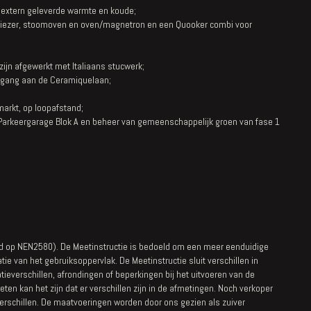
 extern geleverde warmte en koude;
vriezer, stoomoven en oven/magnetron en een Quooker combi voor
jn afgewerkt met Italiaans stucwerk;
ingang aan de Ceramiquelaan;
arkt, op loopafstand;
 Parkeergarage Blok A en beheer van gemeenschappelijk groen van fase 1
d op NEN2580). De Meetinstructie is bedoeld om een meer eenduidige
e van het gebruiksoppervlak. De Meetinstructie sluit verschillen in
atieverschillen, afrondingen of beperkingen bij het uitvoeren van de
en kan het zijn dat er verschillen zijn in de afmetingen. Noch verkoper
erschillen. De maatvoeringen worden door ons gezien als zuiver