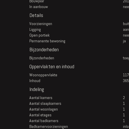
Bouwjaar
201
In aanbouw
nee
Details
Voorzieningen
bui
Ligging
aan
Open portiek
nee
Permanente bewoning
ja
Bijzonderheden
Bijzonderheden
toe
Oppervlakten en inhoud
Woonoppervlakte
117
Inhoud
365
Indeling
Aantal kamers
2
Aantal slaapkamers
1
Aantal woonlagen
1
Aantal etages
1
Aantal badkamers
1
Badkamervoorzieningen
inl