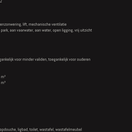
2
tenzonwering, lift, mechanische ventilatie
 park, aan vaarwater, aan water, open ligging, vrij uitzicht
gankelijk voor minder validen, toegankelijk voor ouderen
 m²
 m³
oopdouche, ligbad, toilet, wastafel, wastafelmeubel