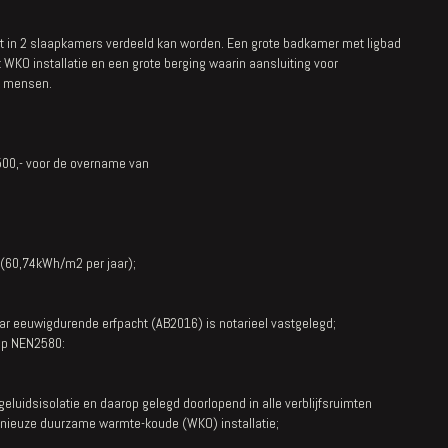
t in 2 slaapkamers verdeeld kan worden. Een grote badkamer met ligbad
 WKO installatie en een grote berging waarin aansluiting voor
e mensen.
.500,- voor de overname van
 (60,74kWh/m2 per jaar);
aar eeuwigdurende erfpacht (AB2016) is notarieel vastgelegd;
op NEN2580:
uidsisolatie en daarop gelegd doorlopend in alle verblijfsruimten
genieuze duurzame warmte-koude (WKO) installatie;