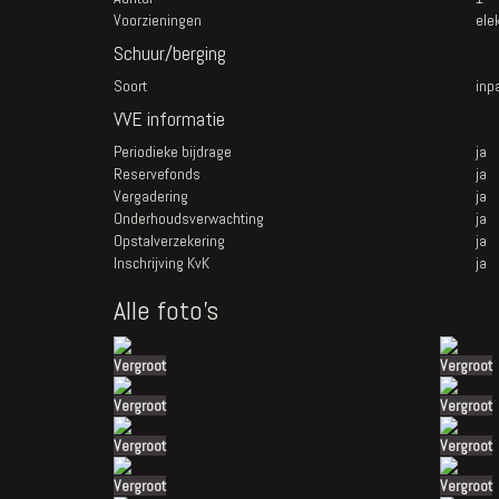
Voorzieningen
ele
Schuur/berging
Soort
inp
VVE informatie
Periodieke bijdrage
ja
Reservefonds
ja
Vergadering
ja
Onderhoudsverwachting
ja
Opstalverzekering
ja
Inschrijving KvK
ja
Alle foto's
Vergroot
Vergroot
Vergroot
Vergroot
Vergroot
Vergroot
Vergroot
Vergroot