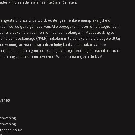
raden wij u aan de maten zelf te (laten) meten.
engesteld. Onzerzijds wordt echter geen enkele aansprakelijkheid
s, dan wel de gevolgen daarvan. Alle opgegeven maten en plattegronden
naar alle zaken die voor hem of haar van belang zijn. Met betrekking tot
ren u een deskundige (NVM-)makelaar in te schakelen die u begeleidt bij
de woning, adviseren wij u deze tijdig kenbaar te maken aan uw
en) doen. Indien u geen deskundige vertegenwoordiger inschakelt, acht
n belang zijn te kunnen overzien. Van toepassing zijn de NVM
overleg
enwoning
enwoning
taande bouw