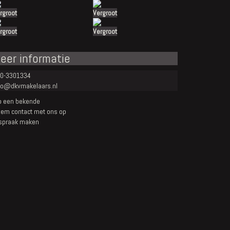
rgroot
Vergroot
rgroot
Vergroot
eer informatie
0-3301334
fo@dkvmakelaars.nl
p een bekende
em contact met ons op
spraak maken