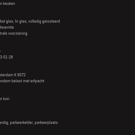
n keuken
bel glas, hr glas, volledig geisoleerd
dwarmte
trale voorziening
+
3-01-28
terdam K 9072
endom belast met erfpacht
n tuin
andig, parkeerkelder, parkeerplaats