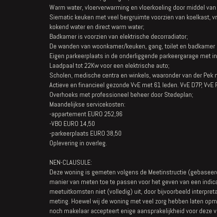
Warm water, vloerverwarming en vloerkoeling door middel van
Siematic keuken met veel bergruimte voorzien van koelkast, 
kokend water en direct warm water;
Badkamer is voorzien van elektrische decorradiator;
De wanden van woonkamer/keuken, gang, toilet en badkamer zi
Eigen parkeerplaats in de onderliggende parkeergarage met 
Laadpaal tot 22Kw voor een elektrische auto;
Scholen, medische centra en winkels, waaronder van der Pek m
Actieve en financieel gezonde VvE met 61 leden. VvE D7P, VvE
Overhoeks met professioneel beheer door Stedeplan;
Maandelijkse servicekosten:
-appartement EURO 252,96
-VBO EURO 14,50
-parkeerplaats EURO 38,50
Oplevering in overleg.
NEN-CLAUSULE:
Deze woning is gemeten volgens de Meetinstructie (gebaseer
manier van meten toe te passen voor het geven van een indicati
meetuitkomsten niet (volledig) uit, door bijvoorbeeld interpret
meting. Hoewel wij de woning met veel zorg hebben laten opmet
noch makelaar accepteert enige aansprakelijkheid voor deze v