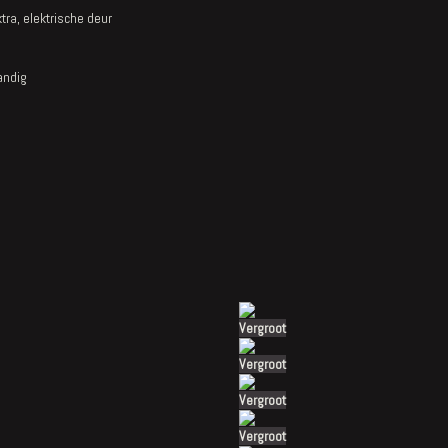
ktra, elektrische deur
andig
Vergroot
Vergroot
Vergroot
Vergroot