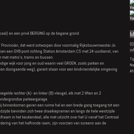
Ve
Ve
M
al) en een privé BERGING op de begane grond.
02
 Provinciën, dat werd ontworpen door voormalig Rijksbouwmeester Jo
in
open een GVB-pont richting Station Amsterdam CS met 24-uurdienst, van
der met metro's, trams en bussen.
Ti
endige wijk voor jong en oud waarin veel GROEN, zoals parken en
Ne
en doorgaande weg), garant staan voor een kindvriendelijke omgeving
Af
egelde rechter (A)- en linker (B)-vleugel, elk met 2 liften en 2
 ondergrondse parkeergarage.
 Bij binnenkomen geven een ruime hal en een brede gang toegang tot een
dzijde bevinden zich twee draaikiepramen en langs de hele westzijde
aam in het keukendeel, alle met uitzicht over het IJ vanaf het Centraal
dering van het halfronde raam, zijn voorzien van screens aan de