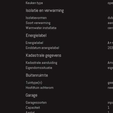
Keuken type
ope
Isolatie en verwarming
Isolatievormen
dub
Soort verwarming
aar
Warmwater installatie
cen
Energielabel
Energielabel
A+
Einddatum energielabel
203
Kadastrale gegevens
Kadastrale aanduiding
Ams
Eigendomssituatie
eig
Buitenruimte
Tuintype(n)
gee
Hoofdtuin achterom
nee
Garage
Garagesoorten
inp
Capaciteit
1
Aantal
1