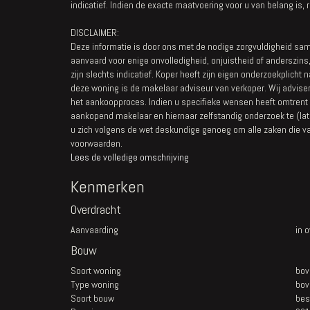
indicatief. Indien de exacte maatvoering voor u van belang is, 
DISCLAIMER:
Deze informatie is door ons met de nodige zorgvuldigheid sam
aanvaard voor enige onvolledigheid, onjuistheid of anderszin
zijn slechts indicatief. Koper heeft zijn eigen onderzoekplicht 
deze woning is de makelaar adviseur van verkoper. Wij advise
het aankoopproces. Indien u specifieke wensen heeft omtrent 
aankopend makelaar en hiernaar zelfstandig onderzoek te (lat
u zich volgens de wet deskundige genoeg om alle zaken die va
voorwaarden.
Lees de volledige omschrijving
Kenmerken
Overdracht
Aanvaarding
in 
Bouw
Soort woning
bov
Type woning
bov
Soort bouw
bes