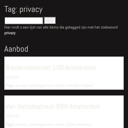
Tag: privacy
Hier vindt u een lijst van alle items die getagged zijn met het zoekwoord
privacy
.
Aanbod
Brederodestraat 10B Amsterdam
verkocht
Tags:
privacy
,
aankoopproces
,
winkel
,
schuifpui
,
ligbad
Van Ostadestraat 58III Amsterdam
verkocht
Tags:
privacy
,
aankoopproces
,
winkel
,
ligbad
,
aankoop