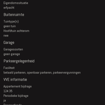
Eigendomssituatie
erfpacht
Buitenruimte
Tuintype(n)
geen tuin
Hoofdtuin achterom
nee
Garage
Garagesoorten
geen garage
Parkeergelegenheid
Faciliteit
betaald parkeren, openbaar parkeren, parkeervergunningen
VVE informatie
Appartement bijdrage
124.35
Periodieke bijdrage
ja