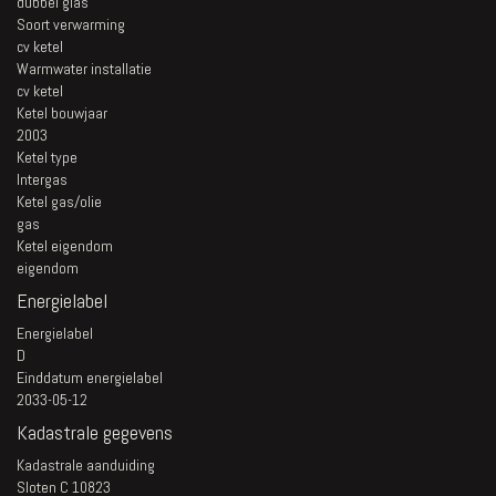
dubbel glas
Soort verwarming
cv ketel
Warmwater installatie
cv ketel
Ketel bouwjaar
2003
Ketel type
Intergas
Ketel gas/olie
gas
Ketel eigendom
eigendom
Energielabel
Energielabel
D
Einddatum energielabel
2033-05-12
Kadastrale gegevens
Kadastrale aanduiding
Sloten C 10823