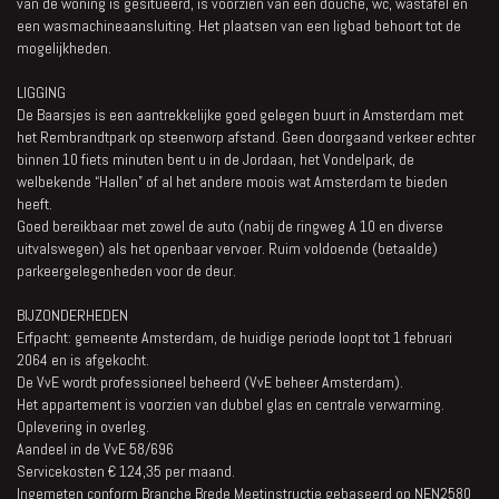
van de woning is gesitueerd, is voorzien van een douche, wc, wastafel en
een wasmachineaansluiting. Het plaatsen van een ligbad behoort tot de
mogelijkheden.
LIGGING
De Baarsjes is een aantrekkelijke goed gelegen buurt in Amsterdam met
het Rembrandtpark op steenworp afstand. Geen doorgaand verkeer echter
binnen 10 fiets minuten bent u in de Jordaan, het Vondelpark, de
welbekende “Hallen” of al het andere moois wat Amsterdam te bieden
heeft.
Goed bereikbaar met zowel de auto (nabij de ringweg A 10 en diverse
uitvalswegen) als het openbaar vervoer. Ruim voldoende (betaalde)
parkeergelegenheden voor de deur.
BIJZONDERHEDEN
Erfpacht: gemeente Amsterdam, de huidige periode loopt tot 1 februari
2064 en is afgekocht.
De VvE wordt professioneel beheerd (VvE beheer Amsterdam).
Het appartement is voorzien van dubbel glas en centrale verwarming.
Oplevering in overleg.
Aandeel in de VvE 58/696
Servicekosten € 124,35 per maand.
Ingemeten conform Branche Brede Meetinstructie gebaseerd op NEN2580